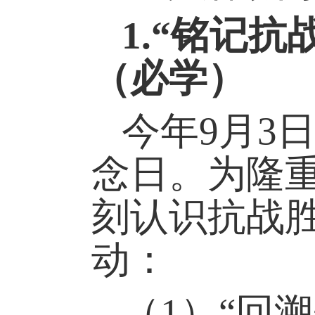
1
.
“铭记抗
（
必学）
今年
9
月
3
念日。为隆
刻认识抗战
动：
（1）
“回溯