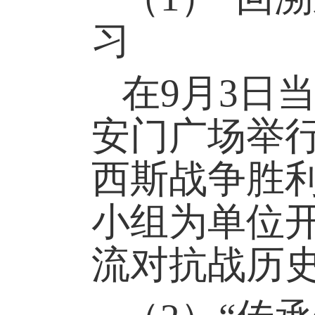
习
在
9
月
3
日
安门广场举
西斯战争胜
小组
为单位
流对抗战历