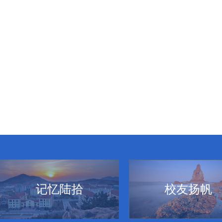
记忆陆拾
校友扬帆