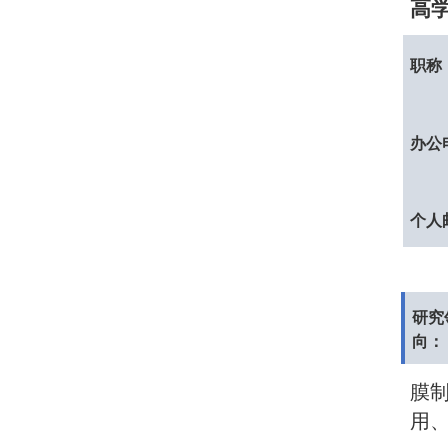
高
职
称
办公
个人
研究
向：
膜
用