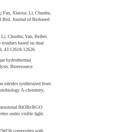
; Fan, Xiaoxu; Li, Chunhu.
d Bed. Journal of Biobased
 Li, Chunhu; Yan, Beibei.
 residues based on dual
018, 43:12618-12626
gae hydrothermal
ysts. Bioresource
n nitrides synthesized from
hotobiology A-chemistry,
-dimensional BiOBr/RGO
ties under visible light.
 Bi2WO6 composites with