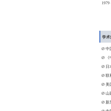
1979
学术
Ø
中
Ø
《
Ø
日
Ø
联
Ø
美
Ø
山
Ø
新