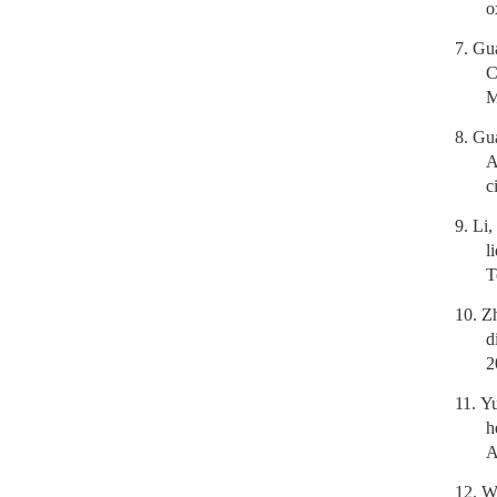
o
7.
Gua
C
M
8.
Gua
A
c
9.
Li,
l
T
10.
Zh
d
2
11.
Yu
h
A
12.
Wa