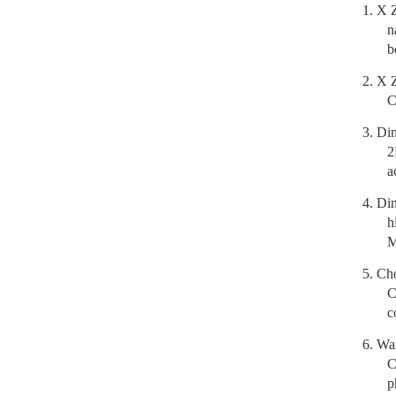
1.
X Z
n
b
2.
X Z
C
3.
Din
2
a
4.
Din
h
M
5.
Cho
C
c
6.
Wan
C
p