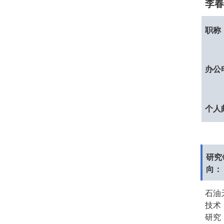
李春
职
称
办公
个人
研究
向：
石油
技术
研究