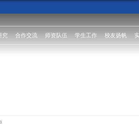
研究
合作交流
师资队伍
学生工作
校友扬帆
验安全
3