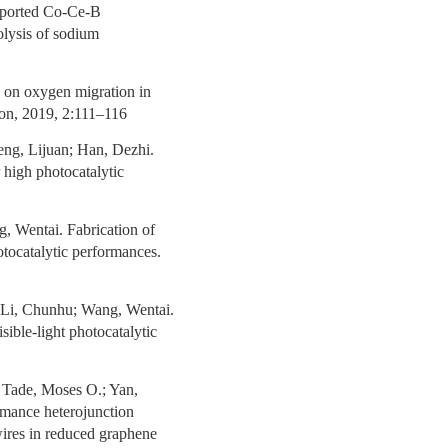
pported Co-Ce-B
olysis of sodium
on oxygen migration in
ion, 2019, 2:111–116
ng, Lijuan; Han, Dezhi.
high photocatalytic
, Wentai. Fabrication of
ocatalytic performances.
 Li, Chunhu; Wang, Wentai.
ible-light photocatalytic
 Tade, Moses O.; Yan,
mance heterojunction
res in reduced graphene