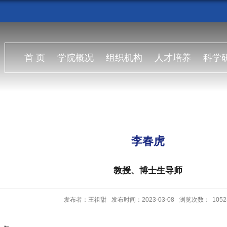
首 页
学院概况
组织机构
人才培养
科学
究
合作交流
师资队伍
学生工作
校友扬帆
实
李春虎
教授、博士生导师
发布者：王祖甜
发布时间：2023-03-08
浏览次数：
1052