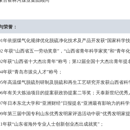
蒙古霍林河煤业集团顾问
与荣誉：
01
年依据煤气化规律优化脱硫净化技术及产品开发获“国家科学技
02
年获“山西省五一劳动奖章”，“山西省青年科学家奖”和“青年
02
年获“山西省十大杰出青年”称号；第
12
届全国十大杰出青年提
04
年获“青岛市拔尖人才”称号；
05
年高温煤气脱硫剂研制及脱硫和再生工艺研究开发获山西省科
06
年有关大炼油项目的提案获政协提案二等奖；天泰新世纪优秀
07
年日本东北大学和“亚洲财经”日报提名“亚洲最有影响力的科学
09
年第三届中国专利山东优秀发明家评选活动中获“优秀发明家提
11
年获“山东省海外专业人士创新创业杰出成就奖”；