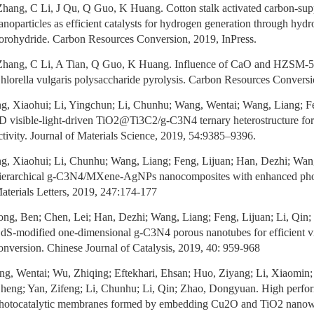
hang, C Li, J Qu, Q Guo, K Huang. Cotton stalk activated carbon-su
anoparticles as efficient catalysts for hydrogen generation through hydr
orohydride. Carbon Resources Conversion, 2019, InPress.
hang, C Li, A Tian, Q Guo, K Huang. Influence of CaO and HZSM-5 
hlorella vulgaris polysaccharide pyrolysis. Carbon Resources Convers
g, Xiaohui; Li, Yingchun; Li, Chunhu; Wang, Wentai; Wang, Liang; Fe
D visible-light-driven TiO2@Ti3C2/g-C3N4 ternary heterostructure for 
ctivity. Journal of Materials Science, 2019, 54:9385–9396.
g, Xiaohui; Li, Chunhu; Wang, Liang; Feng, Lijuan; Han, Dezhi; Wang
ierarchical g-C3N4/MXene-AgNPs nanocomposites with enhanced phot
aterials Letters, 2019, 247:174-177
ng, Ben; Chen, Lei; Han, Dezhi; Wang, Liang; Feng, Lijuan; Li, Qin;
dS-modified one-dimensional g-C3N4 porous nanotubes for efficient vis
onversion. Chinese Journal of Catalysis, 2019, 40: 959-968
g, Wentai; Wu, Zhiqing; Eftekhari, Ehsan; Huo, Ziyang; Li, Xiaomin;
heng; Yan, Zifeng; Li, Chunhu; Li, Qin; Zhao, Dongyuan. High perfor
hotocatalytic membranes formed by embedding Cu2O and TiO2 nanowi