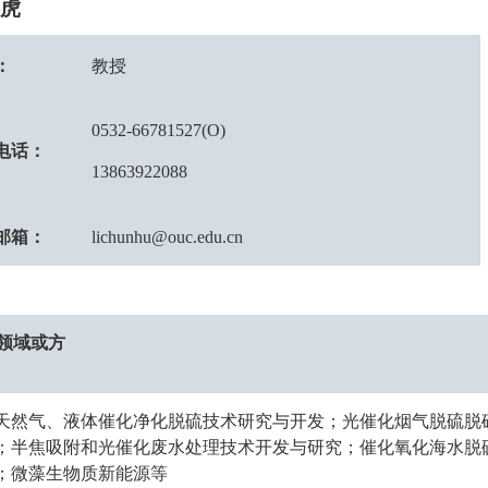
虎
：
教授
0532-66781527(O)
电话：
13863922088
邮箱：
lichunhu@ouc.edu.cn
领域
或方
天然气、液体催化净化脱硫技术研究与开发；光催化烟气脱硫脱
；半焦吸附和光催化废水处理技术开发与研究；催化氧化海水脱
；微藻生物质新能源等