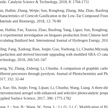
xide. Catalysis Science & Technology, 2018, 8: 1704-1711
n, Haibin; Zhang, Weijie; Sun, Rongfeng; Zhang, Jida; Zhao, Baofeng
haracteristics of Corncob Gasification in the Low-Tar Compound Fixe
aterials and Bioenergy, 2018, 12: 76-80
n, Haibin; Fan, Xiaoxu; Zhao, Baofeng; Yang, Liguo; Sun, Rongfeng;
n experimental investigation on biogases production from Chinese herb
irculating fluidized bed. International Journal of Hydrogen Energy, 2
 Jing; Fang, Xudong; Bian, Junjie; Guo, Yuehong; Li, Chunhu.Microal
iquefaction and derived biocrude upgrading with modified SBA-15 catal
echnology, 2018, 266:541-547
eng, Yu; Zhang, Zisheng; Li, Chunhu. A comparison of graphitic carbo
ifferent precursors through pyrolysis. Journal of Photochemistry and P
017, 332: 32-44
, Xue; Shi, Junjie; Feng, Lijuan; Li, Chunhu; Wang, Liang. A three
eterostructural aerogel with enhanced and selective photocatalytic proper
pplied Surface Science, 2017, 396: 1775-1782
ng, L.; Sun, B.; Wang, W.; Feng, L.; Li, Q.; Li, C. Modification of